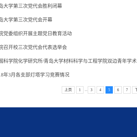
岛大学第三次党代会胜利闭幕
岛大学第三次党代会开幕
院党委组织开展主题党日教育活动
院召开校三次党代会代表选举会
国科学院化学研究所/青岛大学材料科学与工程学院双边青年学
018年3月各支部灯塔学习竞赛情况
...
上页
1
3
4
5
6
7