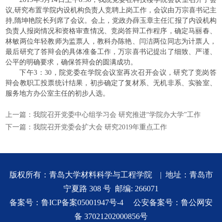
议,研究布置学院内设机构负责人竞聘上岗工作，会议由万宗喜书记主
持,隋坤艳院长列席了会议。会上，党政办薛玉章主任汇报了内设机构
负责人报岗情况和资格审查情况、竞岗答辩工作程序，确定马丽春、
林敏两位年轻教师为监票人，教科办陈艳、闫洁两位同志为计票人，
最后研究了答辩会的具体准备工作，万宗喜书记提出了细致、严谨、
公平的明确要求，确保答辩会的圆满成功。
下午3：30，院党委在学院会议室再次召开会议，研究了竞岗答
辩会教职工投票统计结果，初步确定了复材系、无机非系、实验室、
服务地方办公室主任的初步人选。
上一篇：
我院召开党委中心组学习会 研究推进“学院办大学”工作
下一篇：
我院召开党委会扩大会 研究2019年重点工作
版权所有：青岛大学材料科学与工程学院 | 地址：青岛市
宁夏路 308 号 邮编: 266071
备案号：
鲁ICP备案05001947号-4
公安备案号：
鲁公网安
备 37021202000856号