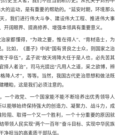
的历史主义者，我们不应当割断历史。从孔夫子到孙中
大的运动，是有重要的帮助的。”延安时期，环境那么
天，我们进行伟大斗争、建设伟大工程、推进伟大事
、开阔眼界、提高修养、增强本领具有重要意义。
治家都懂得，“为政之要，惟在得人”、“育材造士，为
见。比如，《墨子》中说“国有贤良之士众，则国家之治
发于卒伍”，孟子说“故天将降大任于是人也，必先苦其
官择人者治”，司马光提出“凡用人之道，采之欲博，辨
一格降人才”，等等。当然，我国古代吏治思想和做法既
建糟粕，这是我们必须注意的。
，一个政党、一个国家能不能不断培养出优秀领导人
所以能够始终保持强大的创造力、凝聚力、战斗力，成
难险阻、取得一个又一个胜利，一个十分重要的原因就
结带领人民实现“两个一百年”奋斗目标、实现中华民族
干净担当的高素质干部队伍。