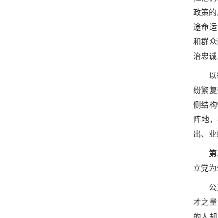
政策的
途命运
和群众
治忠诚
以
纷繁复
侧结构
阵地，
出、业
第
立党为
公
才之量
的人却