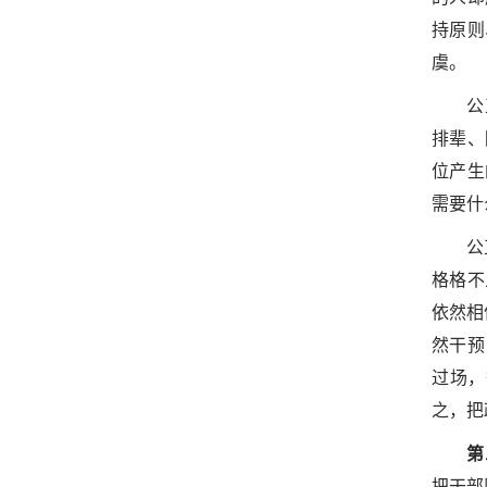
持原则
虞。
公
排辈、
位产生
需要什
公
格格不
依然相
然干预
过场，
之，把
第
把干部