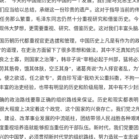
说：“今天的中国是历史的中国的一个发展；我们是马克思主义
们应当给以总结，承继这一份珍贵的遗产。这对于指导当前的伟
任务那么繁重，毛泽东同志仍然十分重视研究和借鉴历史。今
现伟大梦想，更需要重视、研究、借鉴历史。这对我们丰富头脑
国历朝历代都重视官吏选拔和管理，中国历史上凡是有作为的政
”的道理，在吏治方面留下了很多思想和做法，其中不乏真知灼
良之士寡，则国家之治薄”，韩非子说“宰相必起于州部，猛将必
劳其筋骨，饿其体肤，空乏其身”，诸葛亮说“为人择官者乱，为
，使之欲适，任之欲专”，龚自珍写道“我劝天公重抖擞，不拘
丰富的治吏经验，也带有明显的历史和阶级局限，其中有不少封
确的政治路线要靠正确的组织路线来保证。历史和现实都表明
很大程度上决定着这个政党、这个国家的兴衰存亡。我们党之
、建设、改革事业发展的中流砥柱，团结带领人民战胜各种艰
度重视培养造就能够担当重任的干部队伍。新时代，我们党要团
兴的中国梦，必须贯彻新时代党的组织路线，努力造就一支忠诚