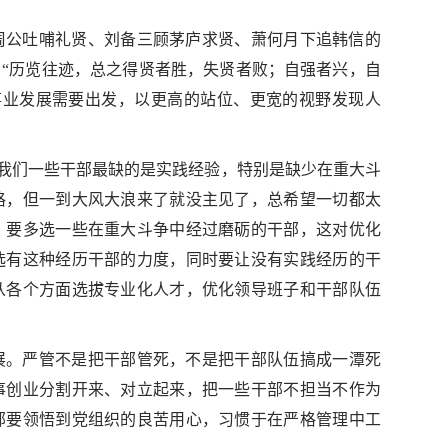
周公吐哺礼贤、刘备三顾茅庐求贤、萧何月下追韩信的
“历览往迹，总之得贤者胜，失贤者败；自强者兴，自
事业发展需要出发，以更高的站位、更宽的视野发现人
，我们一些干部最缺的是实践经验，特别是缺少在重大斗
格，但一到大风大浪来了就没主见了，总希望一切都太
。要多选一些在重大斗争中经过磨砺的干部，这对优化
选有这种经历干部的力度，同时要让没有实践经历的干
从各个方面选拔专业化人才，优化领导班子和干部队伍
展。严管不是把干部管死，不是把干部队伍搞成一潭死
事创业分割开来、对立起来，把一些干部不担当不作为
部要领悟到党组织的良苦用心，习惯于在严格管理中工