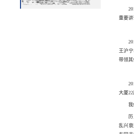
20
重要讲
20
王沪宁
带领其
20
大厦2
我
历
乱兴衰