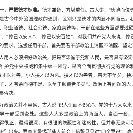
一，严把德才标准。
德才兼备，方堪重任。古人讲：“德薄而位
是古今中外治国理政的通则，区别只是德才的内涵不同而已。
、职业道德、社会公德、家庭美德等，干部在这些方面都要过硬
”、“修己以安人”、“修己以安百姓”，对我们共产党人来说，
的要求。选拔任用干部，首先要看干部政治上清醒不清醒、坚定
人用人必须把好政治关，把是否忠诚于党和人民，是否具有坚定理
维护党中央权威和集中统一领导，是否全面贯彻执行党的理论
挟才以为善，小人挟才以为恶。挟才以为善者，善无不至矣；挟
子，才有余而德不足，以至于颠覆者多矣”。政治上有问题的人
票否决。
好政治关并不容易，古人说“识人识面不识心”。党的十八大以
导干部受到查处。这些人大多是政治上的两面人，当面一套、
得很正，藏得很深，有很强的隐蔽性和迷惑性，但并非无迹可
识别出来。要高度警惕那些人前会上信誓旦旦讲“四个意识”、