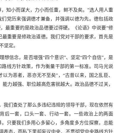
尊，知小而谋大，力小而任重，鲜不及矣。”选人用人重
我们党历来强调德才兼备，并强调以德为先。德包括政
，最重要的是政治品德要过得硬。《论语》中说要“修
修己最重要是修政治道德。我们党对干部的要求，首先是
不坚定。
想信念，是否增强“四个意识”、坚定“四个自信”，是
和路线方针政策，作为衡量干部的第一标准。司马光说
才以为恶者，恶亦无不至矣”，“古昔以来，国之乱臣、
，能力越强、职位越高危害就越大。政治品德不过关，
来，我们查处了那么多违纪违规的领导干部，现在依然有
背后一套，口头一套、行动一套。一些政治上的两面
寻。只要我们多用心多留心，多角度多方位探察，总能
高调表态，而私下里却妄议中央、不贯彻党中央路线方针