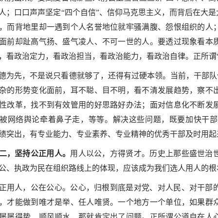
人；口口声声坚定“四个自信”、信仰马克思主义，而背后在大
，而背地里却一遇到个人名誉地位就牢骚满腹、怨恨组织的人
面前却趾高气扬、盛气凌人、不可一世的人。要透过现象看本
，看政治定力，看政治担当，看政治能力，看政治自律。正所谓
德为先，不是说只看德就够了，还得有过硬本领。当前，干部队
杂的形势变化面前，耳不聪、目不明，看不清发展趋势，察不
性改革，找不到有效管用的好思路好办法；面对信息化不断发
被网络舆论牵着鼻子走，等等。解决这些问题，既要加快干部
绩突出，有专业能力、专业素养、专业精神的优秀干部及时用起
二，坚持公正用人。
用人以公，方得贤才。历史上那些盛世治
公、执政为民在组织路线上的体现，应该成为我们选人用人的根
正用人，公在公心。公心，归根到底是对党、对人民、对干部
，才能做到唯才是举、任人唯贤。一个地方一个单位，如果群
屡屡得势、顺风顺水，那就肯定出了问题。正所谓公道自在人