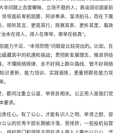
是大非问题上态度暧昧、立场不稳的人；高谈阔论国家前
；领导面前卑躬屈膝、阿谀奉承、溜须拍马，而在下属
质，既听其言、更观其行，既察其表、更析其里，看政
“治本在得人，得人在审举，审举在核真”。
伍能力不足、“本领恐慌”问题是比较突出的。比如，在
出蕴藏其中的机遇和挑战；贯彻新发展理念、推进供给
展，不懂网络规律、走不好网上群众路线、管不好网络
知识更新、能力培训、实践锻炼，更要把那些能力突
来。
世，都同注重立公道、举贤良相关。公正用人是我们党
本要求。
的责任心。有了公心，才能有识人之明、举贤之胆、容
众公认的优秀干部长期被冷落、受排挤，一些投机钻营
心。组织部门和领导干部在选人用人上要出以公心，坚