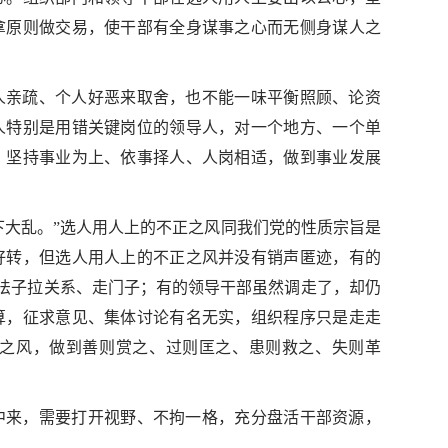
拿原则做交易，使干部有全身谋事之心而无侧身谋人之
人亲疏、个人好恶来取舍，也不能一味平衡照顾、论资
人特别是用错关键岗位的领导人，对一个地方、一个单
，坚持事业为上、依事择人、人岗相适，做到事业发展
下大乱。”选人用人上的不正之风同我们党的性质宗旨是
好转，但选人用人上的不正之风并没有销声匿迹，有的
着法子拉关系、走门子；有的领导干部虽然调走了，却仍
算，征求意见、集体讨论有名无实，组织程序只是走走
之风，做到善则赏之、过则匡之、患则救之、失则革
中来，需要打开视野、不拘一格，充分盘活干部资源，