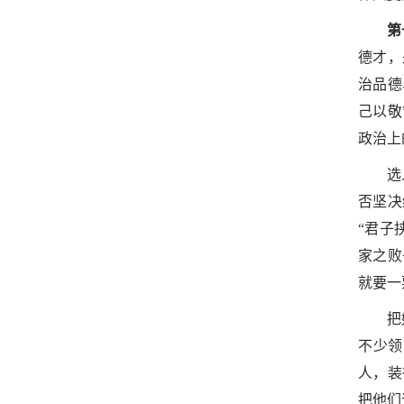
第
德才，
治品德
己以敬
政治上
选
否坚决
“君子
家之败
就要一
把
不少领
人，装
把他们