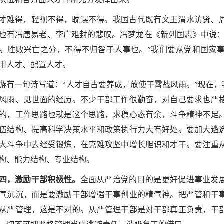
才难得，轻视不得，耽误不得。我国古代既有文王渭水访贤、
也有冯唐易老、李广难封的悲叹。冯梦龙在《新列国志》中说：
。胜败兴亡之分，不得不归咎于人事也。”我们要从党和国家
用人才、配置人才。
游有一句诗写道：“人才自古要养成，放使干霄战风雨。”现在
风雨、见世面的经历。不少干部工作很勤奋，对自己要求也严
的，工作思路也就是这个思路，求稳心态有余，斗争精神不足
伍结构、提高科学决策水平和政策执行力大有好处。要加大遴
大斗争中去经受锻炼，在克难攻坚中增长胆识和才干。要注重
构、能力结构、专业结构。
四，激励干部积极性。
全面从严治党的目的是更好促进事业发
气沉沉，而是要激励干部增强干事创业的精气神。把严管和干
从严管理，这是不对的。从严管理干部是对干部真正负责，干