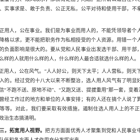
、实事求是、敢于负责、公正无私，公平对待和使用干部，不
正用人，公在事业。我们是为事业而用人的，不能凭领导者个
降格以求，更不能把职务作为私相授受的个人资源。用错一个
的负面影响是很大的。要从党和人民事业出发选干部、用干部
么样的人就用什么样的人，什么样的人最合适就选什么样的人。
正用人，公在风气。“人人好公，则天下太平；人人营私，则天
入的。经过党的十八大以来不断整治，选人用人风气有了明显
信“不跑不送、原地不动”、“又跑又送、提拔重用”那一套，变
曾经工作过的地方和单位的人事安排；有的人还在搞个人说了
等等。对此，我们要采取有效措施，遏制住选人用人上的不正
政治生态搞清明。
三，拓宽用人视野。
把方方面面优秀人才聚集到党和人民事业
队伍和各方面人才作用充分发挥出来。