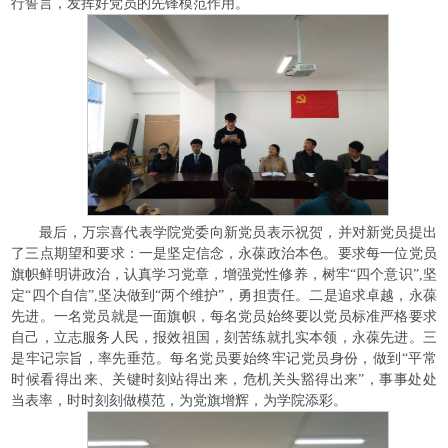
行誓言，发挥好党员的先锋模范作用。
最后，万宗喜代表学院党委向新党员表示祝贺，并对新党员提出
了三点期望和要求：一是坚定信念，永葆政治本色。要求每一位党员
旗帜鲜明讲政治，认真学习党章，增强党性修养，树牢“四个意识”,坚
定“四个自信”,坚决做到“两个维护”，勇担责任。二是追求卓越，永葆
先进。一名党员就是一面旗帜，每名党员始终要以党员标准严格要求
自己，立志服务人民，报效祖国，刻苦练就扎实本领，永葆先进。三
是牢记宗旨，率先垂范。每名党员要始终牢记党员身份，做到“平常
时候看得出来、关键时刻站得出来，危机关头豁得出来”，事事处处
当表率，时时刻刻做模范，为党旗增辉，为学院添彩。