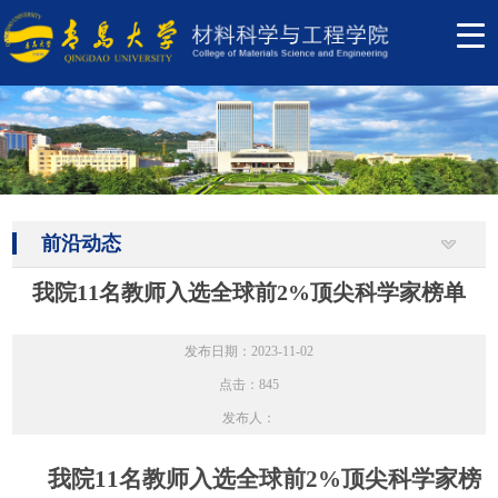
前沿动态
我院11名教师入选全球前2%顶尖科学家榜单
发布日期：2023-11-02
点击：
845
发布人：
我
院
1
1
名
教师入选全球前2%顶尖科学家榜