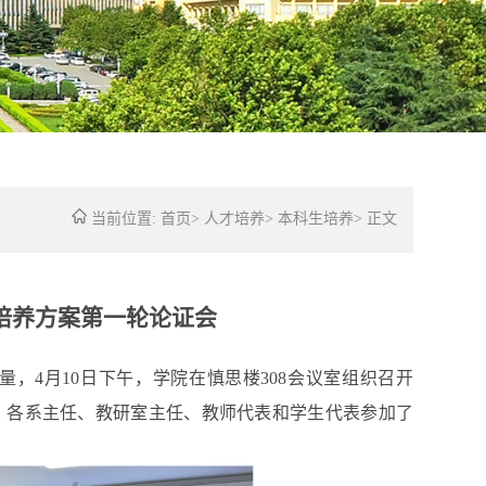
当前位置:
首页
>
人才培养
>
本科生培养
>
正文
才培养方案第一轮论证会
量，
4月
10
日
下午
，学院在
慎思楼
308
会议室
组织
召开
，
各系主任
、
教研室主任、教师代表
和学生代表参加了