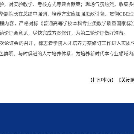
验，对
实验
教学、
考核方式
等建言献策
；
现场气氛热烈，收集
多
华副
院长
在
总结
中强调
，培养方案
应加强思政引领、贯彻
OBE
程内容，
严格对标《普通高等学校本科专业类教学质量国家标
纳论证
会
意见，
尽快
完成方案修订，为第二轮论证做好准备。
次论证会的召开，标志着学院人才培养方案修订工作进入实质
色鲜明、与时俱进的人才培养体系，为培养新时代
本专业领域内
【打印本页】
【关闭