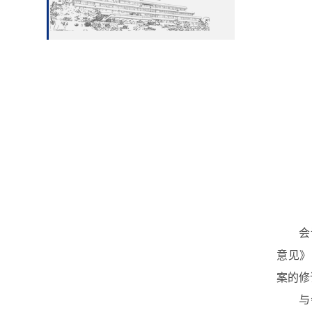
会
意见》
案的修
与