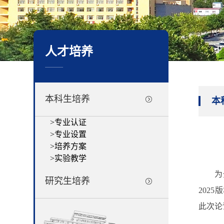
人才培养
..................
本科生培养
本
>
专业认证
>
专业设置
>
培养方案
>
实验教学
为
研究生培养
202
5
版
此次论