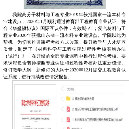
我院高分子材料与工程专业
2019
年获批国家一流本科专
业建设点，
2020
年
1
月顺利通过教育部工程教育专业认证，符
合《华盛顿协议》国际互认条件，有效期
6
年；复合材料与工
程专业
2020
年获批山东省一流本科专业建设点。学院以此为
契机，为切实推进课程考核方式改革，提升教学与人才培养
质量，制定了《材料科学与工程学院过程性考核实施办法
（试行）》，在开设的全部专业课程中推行过程性考核。要
求课程负责老师按照专业认证和过程性考核办法重新梳理、
修订教学大纲，新修订的大纲于
2020
年
12
月提交工程教育认
证系统，进行持续改进情况报备。