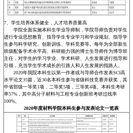
7
、学生培养体系健全，人才培养质量高
学院全面实施本科生学业导师制，学院导师负责对学生
进行专业思想教育、指导学生专业学习和学业规划、指导学
生参与科学研究、创新训练、学科竞赛等。每年为全部新生
班级配备学术水平高、科研能力强的博士生导师作为博导班
主任，对学生的学习学业、学术科研、人生发展进行指导和
引领，充当学生学术成长的引路人和人生发展的指路人。
2020
年我院本科生以第一作者或与导师合作发表
SCI
高
水平论文
35
篇，近
30
名本科生参与省级科技竞赛并获奖，其
中省部级一等奖
1
项，二等奖
5
项，三等奖
4
项。本科生考研
率
57%
，其中高分子材料与工程专业创新班考研过线率
100%
。
2020
年度材料学院本科生参与发表论文一览表