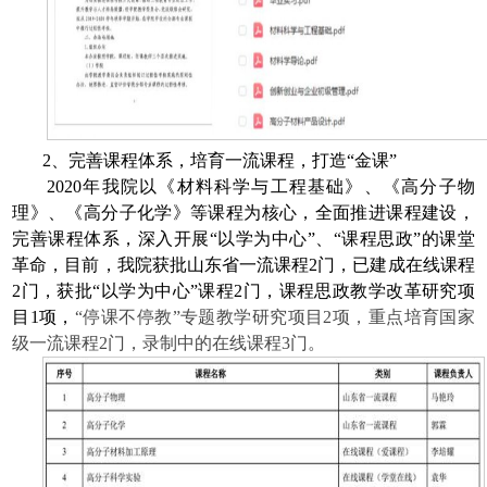
2
、完善课程体系，培育一流课程，打造
“
金课
”
2020
年我院以《材料科学与工程基础》、《高分子物
理》、《高分子化学》等课程为核心，全面推进课程建设，
完善课程体系，深入开展
“
以学为中心
”
、
“
课程思政
”
的课堂
革命，目前，我院获批山东省一流课程
2
门，已建成在线课程
2
门，获批
“
以学为中心
”
课程
2
门，课程思政教学改革研究项
目
1
项，
“
停课不停教
”
专题教学研究项目
2
项，重点培育国家
级一流课程
2
门，录制中的在线课程
3
门。