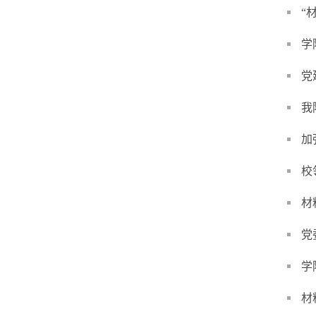
“
学
党
我
加
校
材
党
学
材