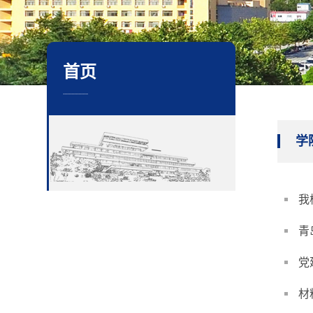
首页
..................
学
我
青
党
材