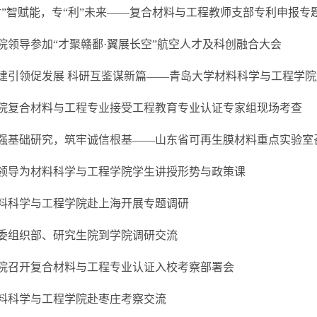
材”智赋能，专“利”未来——复合材料与工程教师支部专利申报
院领导参加“才聚赣鄱·翼展长空”航空人才及科创融合大会
建引领促发展 科研互鉴谋新篇——青岛大学材料科学与工程学
院复合材料与工程专业接受工程教育专业认证专家组现场考查
强基础研究，筑牢诚信根基——山东省可再生膜材料重点实验室召
领导为材料科学与工程学院学生讲授形势与政策课
料科学与工程学院赴上海开展专题调研
委组织部、研究生院到学院调研交流
院召开复合材料与工程专业认证入校考察部署会
料科学与工程学院赴枣庄考察交流