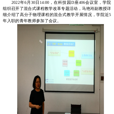
2022
年
6
月
30
日
14:00
，在科技园
D
座
406
会议室，学院
组织召开了混合式课程教学改革专题活动，马艳玲副教授详
细介绍了高分子物理课程的混合式教学开展情况，学院近
5
年入职的青年教师参加了会议。