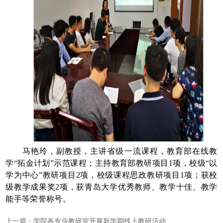
马
艳玲，副教授，主讲省级一流课程，教育部在线教
学
“
拓金计划
”
示范课程；主持教育部教研项目
1
项，校级“以
学为中心”教研项目
2
项，校级课程思政教研项目
1
项；获校
级教学成果奖
2
项，获青岛大学优秀教师、教学十佳、教学
能手等荣誉称号。
上一篇：
学院各专业教研室开展新学期线上教研活动