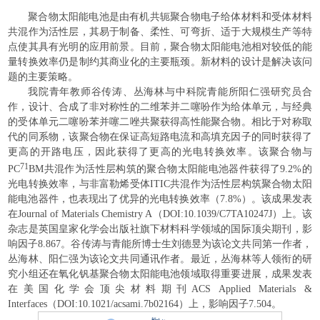
聚合物太阳能电池是由有机共轭聚合物电子给体材料和受体材料
共混作为活性层，其易于制备、柔性、可弯折、适于大规模生产等特
点使其具有光明的应用前景。目前，聚合物太阳能电池相对较低的能
量转换效率仍是制约其商业化的主要瓶颈。新材料的设计是解决该问
题的主要策略。
我院青年教师谷传涛、丛海林与中科院青能所阳仁强研究员合
作，设计、合成了非对称性的二维苯并二噻吩作为给体单元，与经典
的受体单元二噻吩苯并噻二唑共聚获得高性能聚合物。相比于对称取
代的同系物，该聚合物在保证高短路电流和高填充因子的同时获得了
更高的开路电压，因此获得了更高的光电转换效率。该聚合物与
71
PC
BM共混作为活性层构筑的聚合物太阳能电池器件获得了9.2%的
光电转换效率，与非富勒烯受体ITIC共混作为活性层构筑聚合物太阳
能电池器件，也表现出了优异的光电转换效率（7.8%）。该成果发表
在Journal of Materials Chemistry A（DOI:10.1039/C7TA10247J）上。该
杂志是英国皇家化学会出版社旗下材料科学领域的国际顶尖期刊，影
响因子8.867。谷传涛与青能所博士生刘德昱为该论文共同第一作者，
丛海林、阳仁强为该论文共同通讯作者。最近，丛海林等人领衔的研
究小组还在氧化钒基聚合物太阳能电池领域取得重要进展，成果发表
在美国化学会顶尖材料期刊ACS Applied Materials &
Interfaces（DOI:10.1021/acsami.7b02164）上，影响因子7.504。